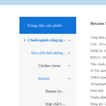
Betaine
Trung tâm sản phẩm
Công thức 
Chuỗi ngành công nghiệp methylamine
CAS: 107-
EINECS: 2
Hóa chất dinh dưỡng động vật
RTECS: D
Tiêu chuẩn
Choline clorua
①75% đườn
②96% hybe
Betaine
③Xanthoph
Hình thức: 
Betaine hydrochloride
Thành phầ
Hợp chất betaine
Đóng gói: 2