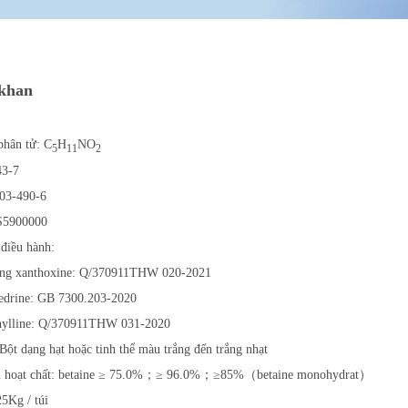
 khan
phân tử: C
H
NO
5
11
2
43-7
03-490-6
S5900000
 điều hành:
g xanthoxine: Q/370911THW 020-2021
drine: GB 7300.203-2020
ylline: Q/370911THW 031-2020
Bột dạng hạt hoặc tinh thể màu trắng đến trắng nhạt
n hoạt chất: betaine ≥ 75.0%；≥ 96.0%；≥85%（betaine monohydrat）
5Kg / túi