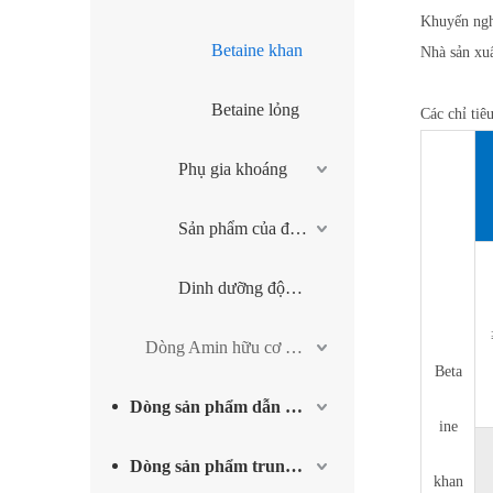
Khuyến ngh
Betaine khan
Nhà sản x
Betaine lỏng
Các chỉ tiê
Phụ gia khoáng
Sản phẩm của động vật nhai lại
Dinh dưỡng động vật khác
Dòng Amin hữu cơ – Methylamine khan
Beta
Dòng sản phẩm dẫn xuất iốt và sản phẩm phụ trợ
ine
Dòng sản phẩm trung gian vật liệu tiên tiến
khan