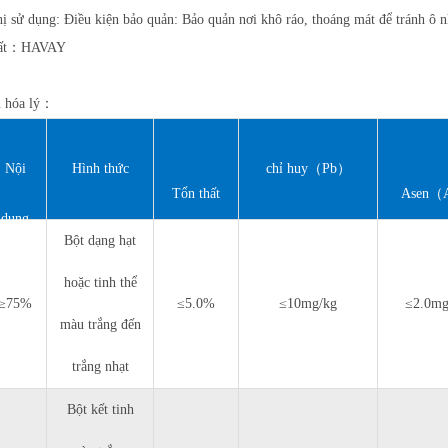
ị sử dụng: Điều kiện bảo quản: Bảo quản nơi khô ráo, thoáng mát để tránh ô 
uất：HAVAY
u hóa lý：
N
ộ
i
Hình thức
chỉ huy（Pb）
Tổn thất
Asen（
dung
Bột dạng hạt
khi làm
chính
hoặc tinh thể
khô
≥75%
≤5.0%
≤10mg/kg
≤2.0mg
màu trắng đến
trắng nhạt
Bột kết tinh