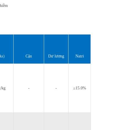
nhiễm
As）
Cặn
Dư lượng
Natri
trimetylamin
đánh lửa
clorua
/kg
-
-
≥15.0%