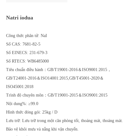
Natri iodua
Công thức phân tử: NaI
Số CAS: 7681-82-5
Số EINECS: 231-679-3
Số RTECS: WB6485000
Tiêu chuẩn điều hành：GB/T19001-2016＆ISO9001:2015，
GB/T24001-2016＆ISO14001:2015,GB/T45001-2020＆
ISO45001:2018
Trình độ chuyên môn：GB/T19001-2015＆ISO9001:2015
Nội dung%: ≥99.0
Hình thức đóng gói: 25kg / D
Lưu trữ: Lưu trữ trong một căn phòng tối, thoáng mát, thoáng mát.
Bảo vệ khỏi mưa và nắng khi vận chuyển.