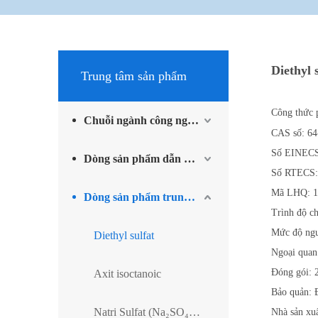
Diethyl 
Trung tâm sản phẩm
Công thức 
Chuỗi ngành công nghiệp methylamine
CAS số: 64
Số EINECS
Dòng sản phẩm dẫn xuất iốt và sản phẩm phụ trợ
Số RTECS
Mã LHQ: 1
Dòng sản phẩm trung gian vật liệu tiên tiến
Trình độ 
Mức độ ngu
Diethyl sulfat
Ngoại quan
Đóng gói: 2
Axit isoctanoic
Bảo quản: Đ
Natri Sulfat (Na₂SO₄) – Sulfat Natri
Nhà sản x