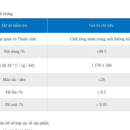
ất lượng:
Dự án kiểm tra
Giá trị chỉ tiêu
i quan và Thuộc tính
Chất lỏng nhờn trong suốt không m
Nội dung /%
≥99.5
 độ 20 ° C / (g / ml)
1.170-1.180
Màu sắc / đen
≤20
Độ ẩm /%
≤ 0.1
Độ axit /%
≤ 0.03
iên hệ về hợp tác về sản phẩm