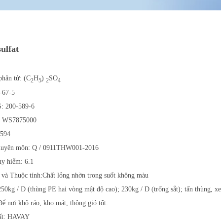
sulfat
phân tử: (C
H
)
SO
2
5
2
4
-67-5
: 200-589-6
: WS7875000
594
chuyên môn: Q / 0911THW001-2016
y hiểm: 6.1
 và Thuộc tính:Chất lỏng nhờn trong suốt không màu
50kg / D (thùng PE hai vòng mật độ cao); 230kg / D (trống sắt); tấn thùng, xe
ể nơi khô ráo, kho mát, thông gió tốt.
uất: HAVAY