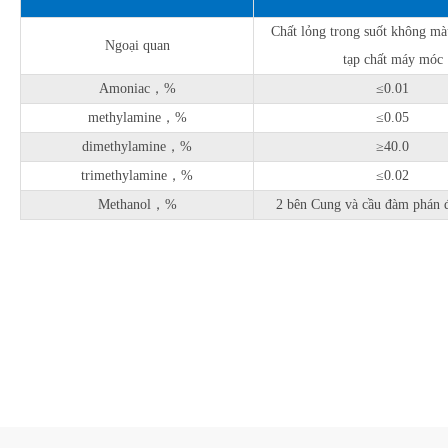
Chất lỏng trong suốt không mà
Ngoại quan
tạp chất máy móc
Amoniac，%
≤0.01
methylamine，%
≤0.05
dimethylamine，%
≥40.0
trimethylamine，%
≤0.02
Methanol，%
2 bên Cung và cầu đàm phán đ