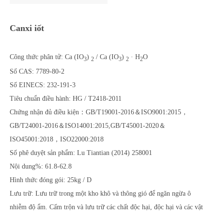
Canxi iốt
Công thức phân tử: Ca (IO
)
/ Ca (IO
)
· H
O
3
2
3
2
2
Số CAS: 7789-80-2
Số EINECS: 232-191-3
Tiêu chuẩn điều hành: HG / T2418-2011
Chứng nhận đủ điều kiện：GB/T19001-2016＆ISO9001:2015，
GB/T24001-2016＆ISO14001:2015,GB/T45001-2020＆
ISO45001:2018，ISO22000:2018
Số phê duyệt sản phẩm: Lu Tiantian (2014) 258001
Nội dung%: 61.8-62.8
Hình thức đóng gói: 25kg / D
Lưu trữ: Lưu trữ trong một kho khô và thông gió để ngăn ngừa ô
nhiễm độ ẩm. Cấm trộn và lưu trữ các chất độc hại, độc hại và các vật