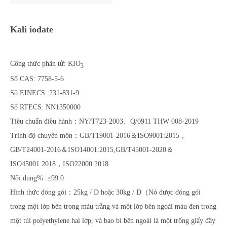
Kali iodate
Công thức phân tử: KIO
3
Số CAS: 7758-5-6
Số EINECS: 231-831-9
Số RTECS: NN1350000
Tiêu chuẩn điều hành：NY/T723-2003、Q/0911 THW 008-2019
Trình độ chuyên môn：GB/T19001-2016＆ISO9001:2015，
GB/T24001-2016＆ISO14001:2015,GB/T45001-2020＆
ISO45001:2018，ISO22000:2018
Nội dung%: ≥99.0
Hình thức đóng gói：25kg / D hoặc 30kg / D（Nó được đóng gói
trong một lớp bên trong màu trắng và một lớp bên ngoài màu đen trong
một túi polyethylene hai lớp, và bao bì bên ngoài là một trống giấy đầy